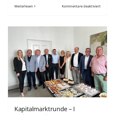
für
Weiterlesen
Kommentare deaktiviert
Kapitalm
–
III
Kapitalmarktrunde – I